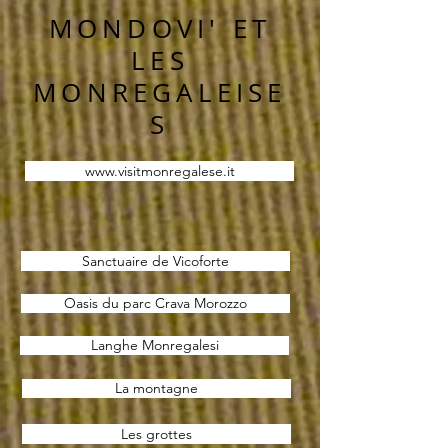
MONDOVI' ET
LES
MONREGALEISE
S
www.visitmonregalese.it
Sanctuaire de Vicoforte
Oasis du parc Crava Morozzo
Langhe Monregalesi
La montagne
Les grottes