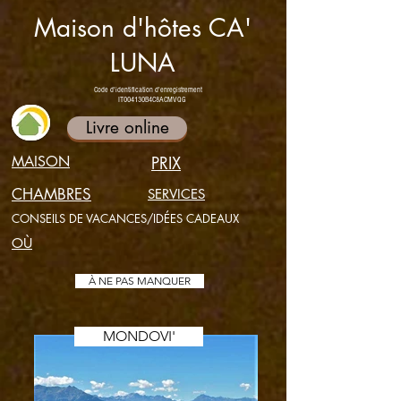
Maison d'hôtes CA'
LUNA
Code d'identification d'enregistrement
IT004130B4C8ACMVQG
Livre online
MAISON
PRIX
CHAMBRES
SERVICES
CONSEILS DE VACANCES/IDÉES CADEAUX
OÙ
À NE PAS MANQUER
MONDOVI'