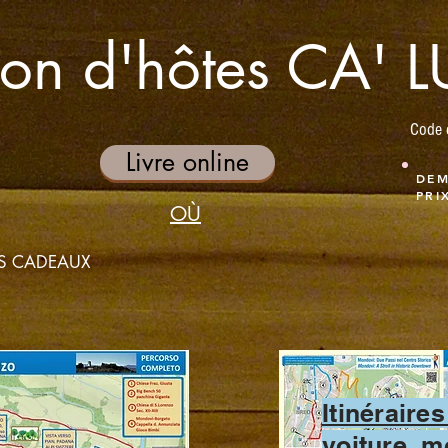
on d'hôtes CA' 
Code 
Livre online
DEM
PRI
OÙ
ES CADEAUX
Itinéraire
voiture, m