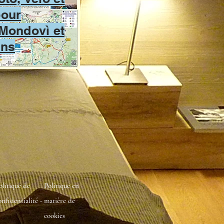
our
 Mondovì et
ons
olitique de
Politique en
onfidentialité -
matière de
cookies