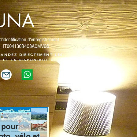
LUNA
d'identification d'enregistrement
IT004130B4C8ACMVQG
ANDEZ DIRECTEMENT LES
X ET LA DISPONIBILITÉ
s pour
oto, vélo et