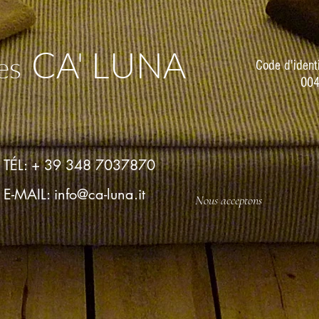
CA' LUNA
es
Code d'identi
004
TÉL: + 39 348 7037870
E-MAIL:
info@ca-luna.it
Nous acceptons