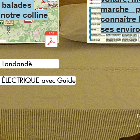
 balades
marche p
 notre colline
connaître
ses envir
r Landandè
ÉLECTRIQUE avec Guide
P
c